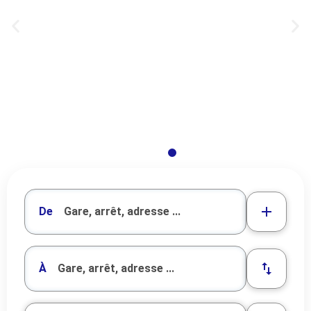
Un train, un vélo. C'est simple,
c'est Fluo !
À votre descente du train, louez un vélo
électrique Fluo dans la station qui se trouve
devant la gare ! L’objectif ? Développer
l’intermodalité train + vélo en permettant aux
usagers du train de louer un vélo à assistance
électrique pendant 14 h consécutives.
De
Plus d'infos
À