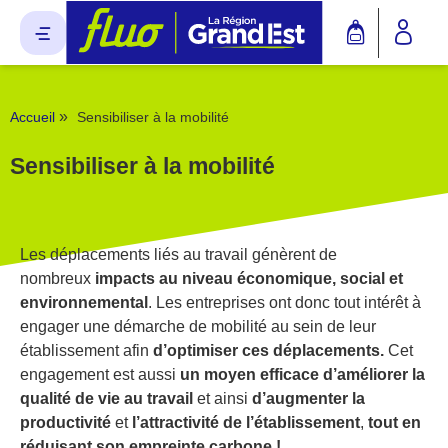
Panneau de gestion des cookies
»
Accueil
Sensibiliser à la mobilité
Sensibiliser à la mobilité
Les déplacements liés au travail génèrent de
nombreux
impacts au niveau économique, social et
environnemental
. Les entreprises ont donc tout intérêt à
engager une démarche de mobilité au sein de leur
établissement afin
d’optimiser ces déplacements.
Cet
engagement est aussi
un
moyen efficace d’am
é
liorer la
qualit
é
de vie au travail
et ainsi
d’augmenter la
productivité
et
l’attractivité
de l’
é
tablissement
,
tout en
réduisant son empreinte carbone !