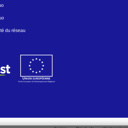
uo
uo
ité du réseau