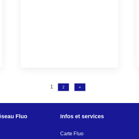
1
2
»
réseau Fluo
Infos et services
Carte Fluo