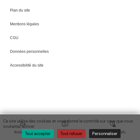
Plan du site
Mentions légales
CGU
Données personnelles
Accessibilité du site
Ce site utilise des cookies et vous donne le contrôle sur ceux que vous
souhaitez activer
Itinéraires
Plan
Horaires / Trafic
Tout accepter
Tout refuser
Personnaliser