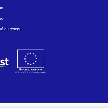
uo
uo
ité du réseau