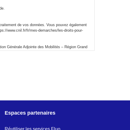
de.
du traitement de vos données. Vous pouvez également
ps://www.cnil.fr/fr/mes-demarches/les-droits-pour-
ction Générale Adjointe des Mobilités – Région Grand
donnees-personnelles.
ter notre délégué à la protection des données via le
sposez du droit d’adresser une réclamation à la CNIL.
Espaces partenaires
Réutiliser les services Fluo