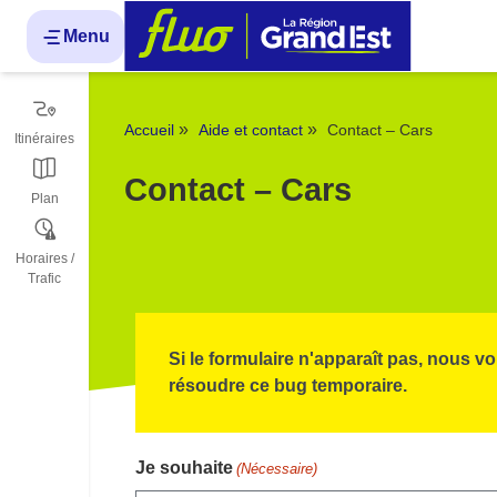
Panneau de gestion des cookies
Menu
»
»
Accueil
Aide et contact
Contact – Cars
Itinéraires
Contact – Cars
Plan
Horaires /
Trafic
Si le formulaire n'apparaît pas, nous
résoudre ce bug temporaire.
Je souhaite
(Nécessaire)