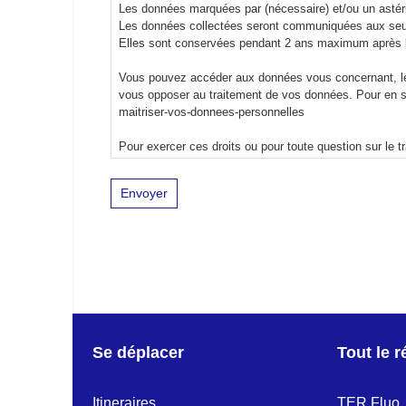
Les données marquées par (nécessaire) et/ou un astéris
Les données collectées seront communiquées aux seuls
Elles sont conservées pendant 2 ans maximum après l
Vous pouvez accéder aux données vous concernant, les 
vous opposer au traitement de vos données. Pour en sav
maitriser-vos-donnees-personnelles
Pour exercer ces droits ou pour toute question sur le 
Est – 1 Place Adrien Zeller – BP 91006 – 67070 STRAS
Si vous estimez, après nous avoir contactés, que vos d
formulaire présent sur cette page au chapitre « Exerce
Se déplacer
Tout le 
Itineraires
TER Fluo