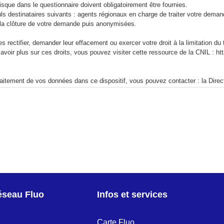
que dans le questionnaire doivent obligatoirement être fournies.
 destinataires suivants : agents régionaux en charge de traiter votre deman
a clôture de votre demande puis anonymisées.
rectifier, demander leur effacement ou exercer votre droit à la limitation 
oir plus sur ces droits, vous pouvez visiter cette ressource de la CNIL : htt
traitement de vos données dans ce dispositif, vous pouvez contacter : la Dire
BOURG Cedex ou utiliser le formulaire sur notre page www.fluo.grandest.fr/
roits « Informatique et Libertés » ne sont pas respectés, vous pouvez contac
r vos droits » : https://www.grandest.fr/donnees-personnelles/. Enfin, vous di
réseau Fluo
Infos et services
Carte Fluo