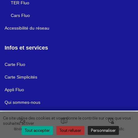
TER Fluo
Cars Fluo
Accessibilité du réseau
Infos et services
Carte Fluo
Carte Simplicités
Appli Fluo
Qui sommes-nous
Actualités
Ce site utilise des cookies et vous donne le contrôle sur ceux que vous
souhaitez activer
Aide et contact
Itinéraires
Plan
Horaires / Trafic
Tout accepter
Tout refuser
Personnaliser