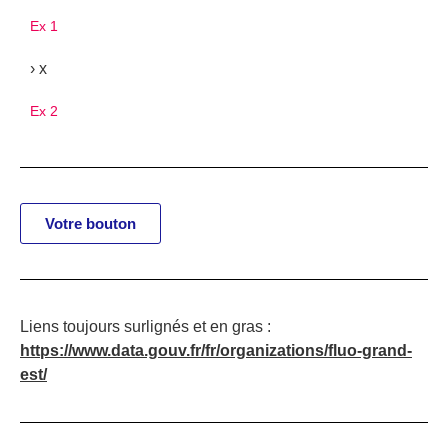
Ex 1
› x
Ex 2
Votre bouton
Liens toujours surlignés et en gras :
https://www.data.gouv.fr/fr/organizations/fluo-grand-
est/