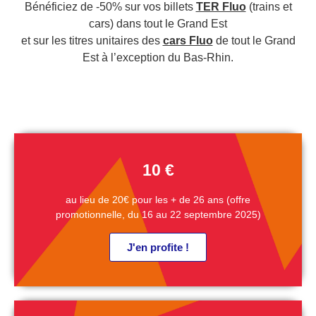
Bénéficiez de -50% sur vos billets
TER Fluo
(trains et
cars) dans tout le Grand Est
et sur les titres unitaires des
cars Fluo
de tout le Grand
Est à l’exception du Bas-Rhin.
10 €
au lieu de 20€ pour les + de 26 ans (offre
promotionnelle, du 16 au 22 septembre 2025)
J'en profite !
PROMO